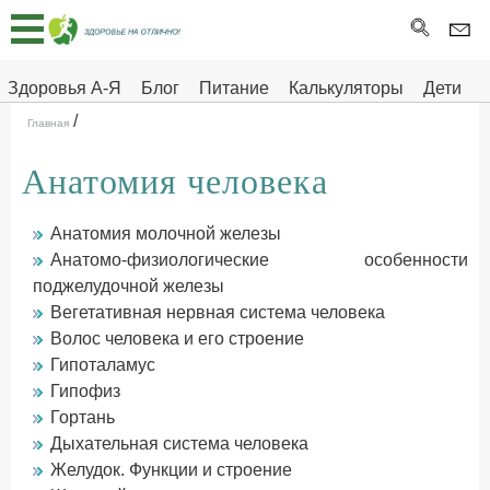
Главная
Тесты
Здоровья А-Я
Блог
Питание
Калькуляторы
Дети
/
Про
Здоровье на отлично
Главная
здоровье
Анатомия человека
ДЕТЯМ
Анатомия молочной железы
Анатомо-физиологические особенности
поджелудочной железы
Вегетативная нервная система человека
Волос человека и его строение
Гипоталамус
Гипофиз
Гортань
Дыхательная система человека
Желудок. Функции и строение