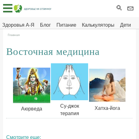
Главная
Тесты
Здоровья А-Я
Блог
Питание
Калькуляторы
Дети
Про
Здоровье на отлично
Главная
здоровье
Восточная медицина
ДЕТЯМ
Су-джок
Хатха-йога
Аюрведa
терапия
Смотрите еще: