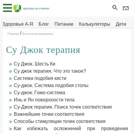
Главная
Тесты
Здоровья А-Я
Блог
Питание
Калькуляторы
Дети
/
Про
Здоровье на отлично
Главная
Восточная медицина
здоровье
Су Джок терапия
ДЕТЯМ
Су Джок. Шесть Ки
Су джок терапия. Что это такое?
Система подобия кисти
Су-джок. Система подобия стопы
Су-джок. Гомо-система
Инь и Ян поверхности тела
Су-Джок терапия. Поиск точек соответствия
Важнейшие точки соответствия
Способы стимуляции точек соответствия
Как избежать осложнений при проведении