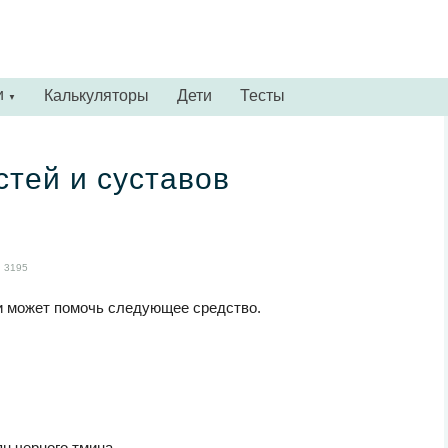
и
Калькуляторы
Дети
Тесты
▼
тей и суставов
3195
ни может помочь следующее средство.
ян черного тмина