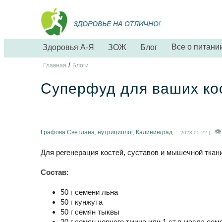
Все о питани
Здоровья А-Я
ЗОЖ
Блог
/
Главная
Блоги
Суперфуд для ваших кос
Графова Светлана, нутрициолог, Калининград
2023-05-22 |
Для регенерация костей, суставов и мышечной тка
Состав
:
50 г семени льна
50 г кунжута
50 г семян тыквы
20 г семян черного тмина или 1 ст.л масла сем