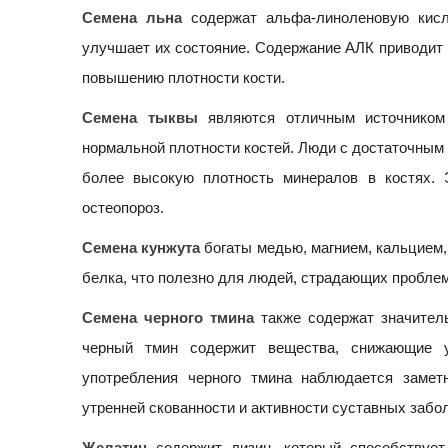
Семена льна
содержат альфа-линоленовую кисло
улучшает их состояние. Содержание АЛК приводит 
повышению плотности кости.
Семена тыквы
являются отличным источником 
нормальной плотности костей. Люди с достаточным 
более высокую плотность минералов в костях. 
остеопороз.
Семена кунжута
богаты медью, магнием, кальцием,
белка, что полезно для людей, страдающих проблем
Семена черного тмина
также содержат значитель
черный тмин содержит вещества, снижающие у
употребления черного тмина наблюдается замет
утренней скованности и активности суставных забол
Желатин
содержит лизин, который способствуе