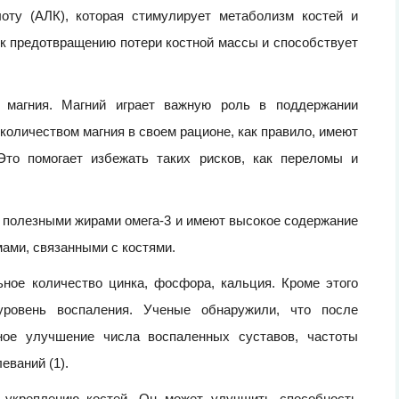
ту (АЛК), которая стимулирует метаболизм костей и
к предотвращению потери костной массы и способствует
магния. Магний играет важную роль в поддержании
количеством магния в своем рационе, как правило, имеют
Это помогает избежать таких рисков, как переломы и
 полезными жирами омега-3 и имеют высокое содержание
ами, связанными с костями.
ное количество цинка, фосфора, кальция. Кроме этого
ровень воспаления. Ученые обнаружили, что после
ное улучшение числа воспаленных суставов, частоты
еваний (1).
т укреплению костей. Он может улучшить способность