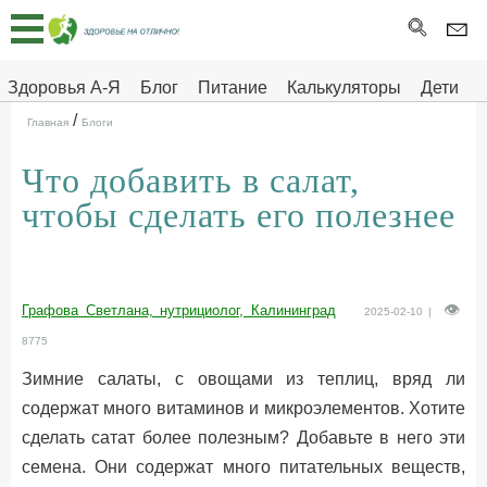
Главная
Тесты
Здоровья А-Я
Блог
Питание
Калькуляторы
Дети
/
Про
Здоровье на отлично
Главная
Блоги
здоровье
Что добавить в салат,
ДЕТЯМ
чтобы сделать его полезнее
Графова Светлана, нутрициолог, Калининград
2025-02-10 |
8775
Зимние салаты, с овощами из теплиц, вряд ли
содержат много витаминов и микроэлементов. Хотите
сделать сатат более полезным? Добавьте в него эти
семена. Они содержат много питательных веществ,