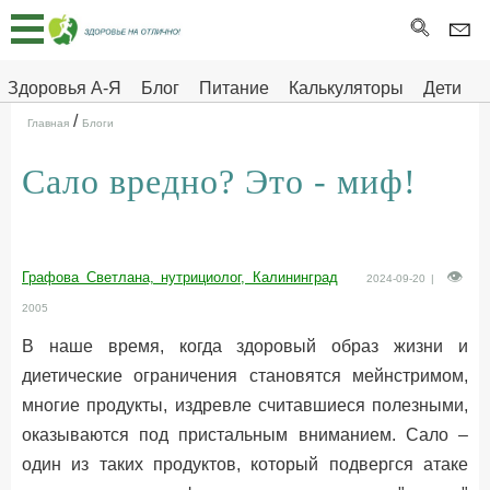
Главная
Тесты
Здоровья А-Я
Блог
Питание
Калькуляторы
Дети
/
Про
Здоровье на отлично
Главная
Блоги
здоровье
Сало вредно? Это - миф!
ДЕТЯМ
Графова Светлана, нутрициолог, Калининград
2024-09-20 |
2005
В наше время, когда здоровый образ жизни и
диетические ограничения становятся мейнстримом,
многие продукты, издревле считавшиеся полезными,
оказываются под пристальным вниманием. Сало –
один из таких продуктов, который подвергся атаке