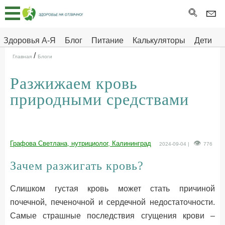
Главная
Тесты
Здоровья А-Я
Блог
Питание
Калькуляторы
Дети
/
Про
Здоровье на отлично
Главная
Блоги
здоровье
Разжижаем кровь
ДЕТЯМ
природными средствами
Графова Светлана, нутрициолог, Калининград
2024-09-04 |
776
Зачем разжигать кровь?
Слишком густая кровь может стать причиной
почечной, печеночной и сердечной недостаточности.
Самые страшные последствия сгущения крови –