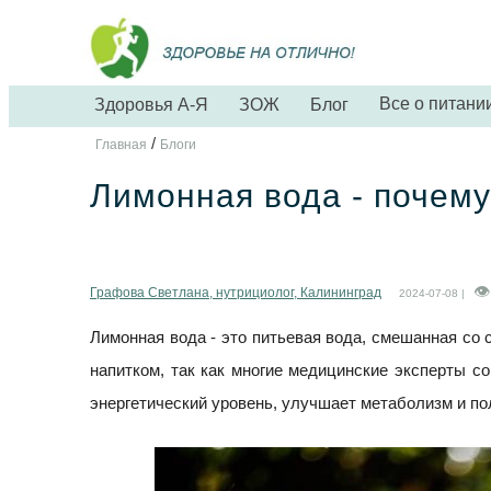
Все о питани
Здоровья А-Я
ЗОЖ
Блог
/
Главная
Блоги
Лимонная вода - почему
Графова Светлана, нутрициолог, Калининград
2024-07-08 |
Лимонная вода - это питьевая вода, смешанная со
напитком, так как многие медицинские эксперты со
энергетический уровень, улучшает метаболизм и по