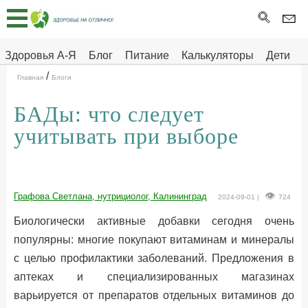
Главная
Тесты
Здоровья А-Я
Блог
Питание
Калькуляторы
Дети
/
Про
Здоровье на отлично
Главная
Блоги
здоровье
БАДы: что следует
ДЕТЯМ
учитывать при выборе
Графова Светлана, нутрициолог, Калининград
2024-09-01 |
724
Биологически активные добавки сегодня очень
популярны: многие покупают витаминам и минералы
с целью профилактики заболеваний. Предложения в
аптеках и специализированных магазинах
варьируется от препаратов отдельных витаминов до