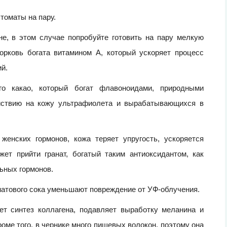
томаты на пару.
не, в этом случае попробуйте готовить на пару мелкую
орковь богата витамином А, который ускоряет процесс
й.
 какао, который богат флавоноидами, природными
ействию на кожу ультрафиолета и вырабатывающихся в
женских гормонов, кожа теряет упругость, ускоряется
ет прийти гранат, богатый таким антиоксидантом, как
ьных гормонов.
натового сока уменьшают повреждение от УФ-облучения.
ет синтез коллагена, подавляет выработку меланина и
оме того, в чернике много пищевых волокон, поэтому она