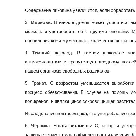
Содержание ликопина увеличится, если обработать 
3.
Морковь
. В начале диеты может усилиться ак
морковь и употреблять ее с другими овощами. М
обновления кожи и уменьшает количество высыпани
4.
Темный
шоколад. В темном шоколаде много
антиоксидантами и препятствует вредному возд
нашем организме свободных радикалов.
5.
Гранат
. С возрастом уменьшается выработка 
процесс обезвоживания. В случае на помощь мож
полифенол, и являющийся сокровищницей растител
Исследования подтверждают, что употребление гра
6.
Черника
. Богата витамином С, который ускоря
защищает кожу от ультрафиолетового излучения. Кр