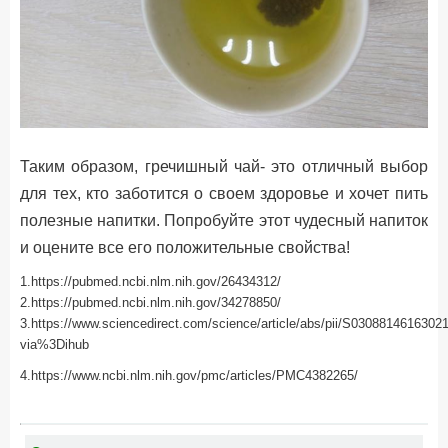
Таким образом, гречишный чай- это отличный выбор
для тех, кто заботится о своем здоровье и хочет пить
полезные напитки. Попробуйте этот чудесный напиток
и оцените все его положительные свойства!
1.https://pubmed.ncbi.nlm.nih.gov/26434312/
2.https://pubmed.ncbi.nlm.nih.gov/34278850/
3.https://www.sciencedirect.com/science/article/abs/pii/S0308814616302
via%3Dihub
4.https://www.ncbi.nlm.nih.gov/pmc/articles/PMC4382265/