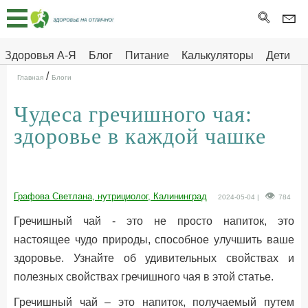
Главная
Тесты
Здоровья А-Я
Блог
Питание
Калькуляторы
Дети
/
Про
Здоровье на отлично
Главная
Блоги
здоровье
Чудеса гречишного чая:
ДЕТЯМ
здоровье в каждой чашке
Графова Светлана, нутрициолог, Калининград
2024-05-04 |
784
Гречишный чай - это не просто напиток, это
настоящее чудо природы, способное улучшить ваше
здоровье. Узнайте об удивительных свойствах и
полезных свойствах гречишного чая в этой статье.
Гречишный чай – это напиток, получаемый путем