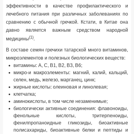
эффективности в качестве профилактического и
лечебного питания при различных заболеваниях по
сравнению с обычной гречкой. Кстати, в Китае она
давно является важным средством народной
(1)
медицины
.
В составе семян гречихи татарской много витаминов,
микроэлементов и полезных биологических веществ:
витамины: А, C, В1, В2, В3, В6;
микро-и макроэлементы: магний, калий, кальций,
селен, медь, железо, марганец, цинк;
жирные кислоты: олеиновая и линолевая;
клетчатка;
аминокислоты, в том числе незаменимые;
биологически активные соединения: флавоноиды,
фенольные кислоты, тритерпеноиды,
фенилпропаноидные гликозиды, биоактивные
полисахариды, биоактивные белки и пептиды и