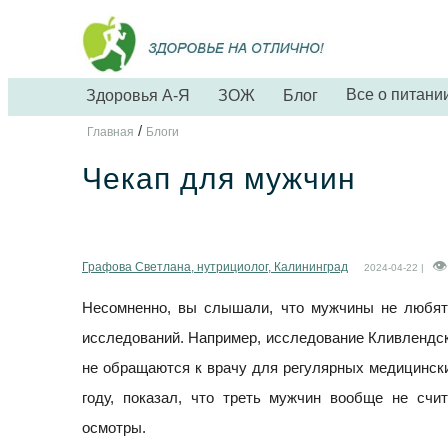
Все о питани
Здоровья А-Я
ЗОЖ
Блог
/
Главная
Блоги
Чекап для мужчин
Графова Светлана, нутрициолог, Калининград
2024-04-22 |
Несомненно, вы слышали, что мужчины не любят
исследований. Например, исследование Кливлендско
не обращаются к врачу для регулярных медицинск
году, показал, что треть мужчин вообще не счи
осмотры.