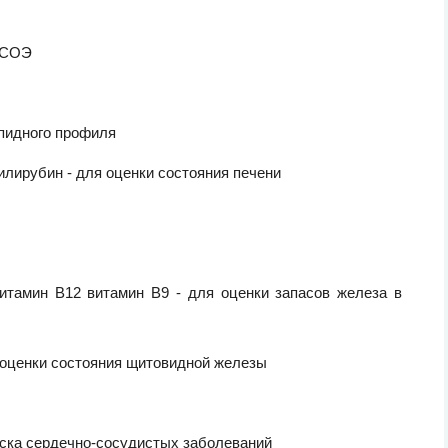
и СОЭ
ипидного профиля
илирубин - для оценки состояния печени
витамин В12 витамин В9 - для оценки запасов железа в
я оценки состояния щитовидной железы
риска сердечно-сосудистых заболеваний