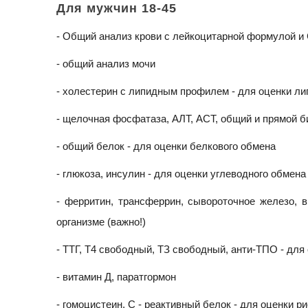
Для мужчин 18-45
- Общий анализ крови с лейкоцитарной формулой 
- общий анализ мочи
- холестерин с липидным профилем - для оценки л
- щелочная фосфатаза, АЛТ, АСТ, общий и прямой б
- общий белок - для оценки белкового обмена
- глюкоза, инсулин - для оценки углеводного обмена
- ферритин, трансферрин, сывороточное железо, 
организме (важно!)
- ТТГ, Т4 свободный, ТЗ свободный, анти-ТПО - дл
- витамин Д, паратгормон
- гомоцистеин, С - реактивный белок - для оценки 