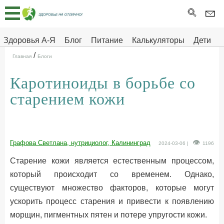
Главная
Тесты
Здоровья А-Я
Блог
Питание
Калькуляторы
Дети
/
Про
Здоровье на отлично
Главная
Блоги
здоровье
Каротиноиды в борьбе со
ДЕТЯМ
старением кожи
Графова Светлана, нутрициолог, Калининград
2024-03-06 |
1196
Старение кожи является естественным процессом,
который происходит со временем. Однако,
существуют множество факторов, которые могут
ускорить процесс старения и привести к появлению
морщин, пигментных пятен и потере упругости кожи.