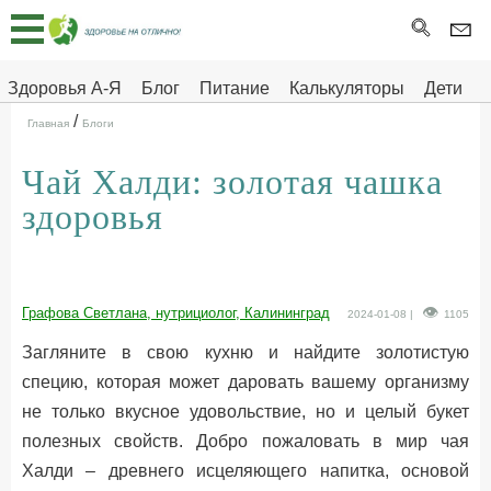
Главная
Тесты
Здоровья А-Я
Блог
Питание
Калькуляторы
Дети
/
Про
Здоровье на отлично
Главная
Блоги
здоровье
Чай Халди: золотая чашка
ДЕТЯМ
здоровья
Графова Светлана, нутрициолог, Калининград
2024-01-08 |
1105
Загляните в свою кухню и найдите золотистую
специю, которая может даровать вашему организму
не только вкусное удовольствие, но и целый букет
полезных свойств. Добро пожаловать в мир чая
Халди – древнего исцеляющего напитка, основой