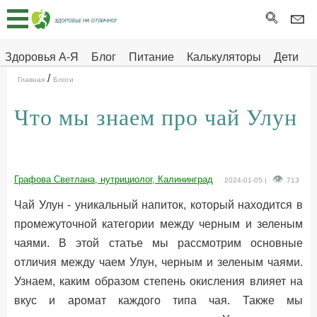
Главная
Тесты
Здоровья А-Я
Блог
Питание
Калькуляторы
Дети
/
Про
Здоровье на отлично
Главная
Блоги
здоровье
Что мы знаем про чай Улун
ДЕТЯМ
Графова Светлана, нутрициолог, Калининград
2024-01-05 |
713
Чай Улун - уникальный напиток, который находится в
промежуточной категории между черным и зеленым
чаями. В этой статье мы рассмотрим основные
отличия между чаем Улун, черным и зеленым чаями.
Узнаем, каким образом степень окисления влияет на
вкус и аромат каждого типа чая. Также мы