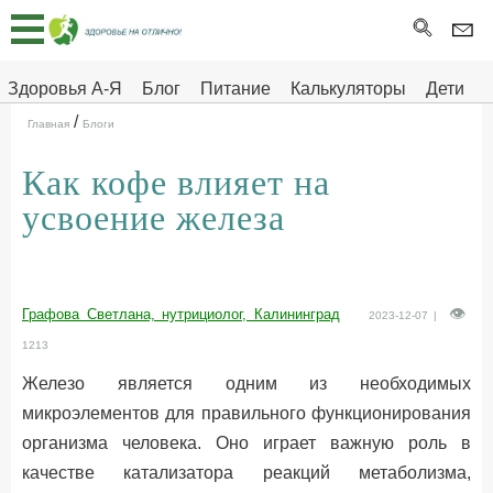
Главная
Тесты
Здоровья А-Я
Блог
Питание
Калькуляторы
Дети
/
Про
Здоровье на отлично
Главная
Блоги
здоровье
Как кофе влияет на
ДЕТЯМ
усвоение железа
Графова Светлана, нутрициолог, Калининград
2023-12-07 |
1213
Железо является одним из необходимых
микроэлементов для правильного функционирования
организма человека. Оно играет важную роль в
качестве катализатора реакций метаболизма,