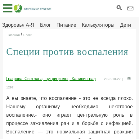
Главная
Тесты
Здоровья А-Я
Блог
Питание
Калькуляторы
Дети
/
Про
Здоровье на отлично
Главная
Блоги
здоровье
Специи против воспаления
ДЕТЯМ
Графова Светлана, нутрициолог, Калининград
2023-10-22 |
1297
А вы знаете, что воспаление - это не всегда плохо.
Нашему организму необходимо некоторое
воспаление,- оно играет центральную роль в
процессе заживления ран и в борьбе с инфекцией.
Воспаление — это нормальная защитная реакция