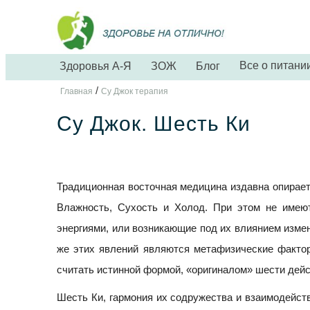
Все о питани
Здоровья А-Я
ЗОЖ
Блог
/
Главная
Су Джок терапия
Су Джок. Шесть Ки
Традиционная восточная медицина издавна опираетс
Влажность, Сухость и Холод. При этом не име
энергиями, или возникающие под их влиянием изме
же этих явлений являются метафизические фактор
считать истинной формой, «оригиналом» шести дейс
Шесть Ки, гармония их содружества и взаимодейств