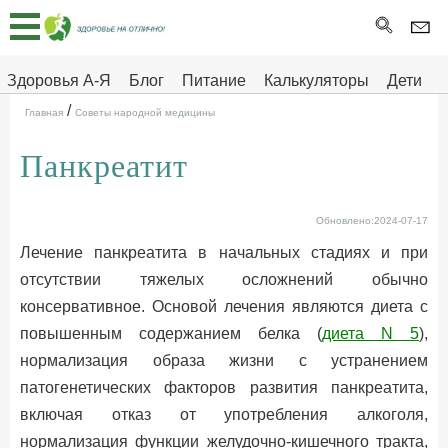
Главная
Тесты
Здоровья А-Я
Блог
Питание
Калькуляторы
Дети
/
Про
Здоровье на отлично
Главная
Советы народной медицины
здоровье
Панкреатит
ДЕТЯМ
Обновлено:2024-07-17
Лечение панкреатита в начальных стадиях и при
отсутствии тяжелых осложнений обычно
консервативное. Основой лечения являются диета с
повышенным содержанием белка (
диета N 5
),
нормализация образа жизни с устранением
патогенетических факторов развития панкреатита,
включая отказ от употребления алкоголя,
нормализация функции желудочно-кишечного тракта,