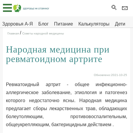
Главная
Тесты
Здоровья А-Я
Блог
Питание
Калькуляторы
Дети
/
Про
Здоровье на отлично
Главная
Советы народной медицины
здоровье
Народная медицина при
ДЕТЯМ
ревматоидном артрите
Обновлено:2021-10-25
Ревматоидный артрит - общее инфекционно-
аллергическое заболевание, этиология и патогенез
которого недостаточно ясны. Народная медицина
предлагает сборы лекарственных трав, обладающих
болеутоляющим, противовоспалительным,
общеукрепляющим, бактерицидным действием .