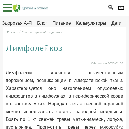
Главная
Тесты
Здоровья А-Я
Блог
Питание
Калькуляторы
Дети
/
Про
Здоровье на отлично
Главная
Советы народной медицины
здоровье
Лимфолейкоз
ДЕТЯМ
Обновлено:2020-01-05
Лимфолейкоз является злокачественным
поражением, возникающим в лимфатической ткани.
Характеризуется оно накоплением опухолевых
лимфоцитов в лимфоузлах, в периферической крови
и в костном мозге. Наряду с летакственной терапией
можно использовать советы народной медицины.
Взять по 1 кг свежей травы мать-и-мачехи, лопуха,
пустырника. Пропустить травы через мясорубку,