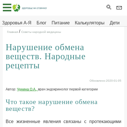
Главная
Тесты
Здоровья А-Я
Блог
Питание
Калькуляторы
Дети
/
Про
Здоровье на отлично
Главная
Советы народной медицины
здоровье
Нарушение обмена
ДЕТЯМ
веществ. Народные
рецепты
Обновлено:2020-01-05
Автор:
Чунина О.А.,
врач эндокринолог первой категории
Что такое нарушение обмена
веществ?
Все жизненные явления связаны с протекающими