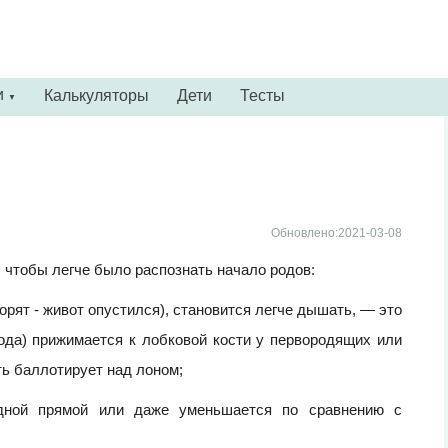
и
Калькуляторы
Дети
Тесты
▼
Обновлено:2021-03-08
 чтобы легче было распознать начало родов:
орят - живот опустился), становится легче дышать, — это
ода) прижимается к лобковой кости у первородящих или
ть баллотирует над лоном;
одной прямой или даже уменьшается по сравнению с