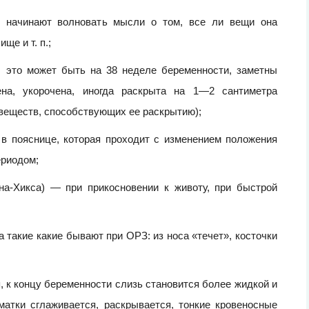
у начинают волновать мысли о том, все ли вещи она
е и т. п.;
, это может быть на 38 неделе беременности, заметны
на, укорочена, иногда раскрыта на 1—2 сантиметра
 веществ, способствующих ее раскрытию);
 в пояснице, которая проходит с изменением положения
ериодом;
она-Хикса) — при прикосновении к животу, при быстрой
 такие какие бывают при ОРЗ: из носа «течет», косточки
 к концу беременности слизь становится более жидкой и
матки сглаживается, раскрывается, тонкие кровеносные