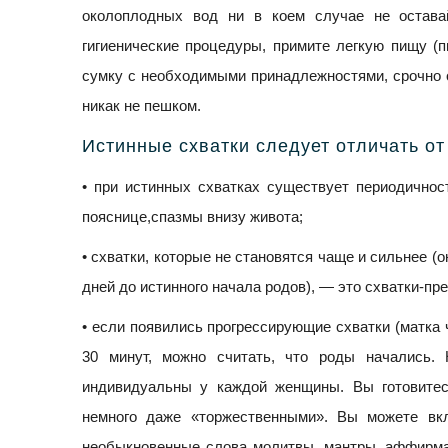
околоплодных вод ни в коем случае не остава
гигиенические процедуры, примите легкую пищу (пю
сумку с необходимыми принадлежностями, срочно о
никак не пешком.
Истинные схватки следует отличать о
• при истинных схватках существует периодичност
пояснице,спазмы внизу живота;
• схватки, которые не становятся чаще и сильнее (
дней до истинного начала родов), — это схватки-пр
• если появились прогрессирующие схватки (матка 
30 минут, можно считать, что роды начались.
индивидуальны у каждой женщины. Вы готовитес
немного даже «торжественными». Вы можете вк
необыкновенные слова молитвы, мантры, аффирмац