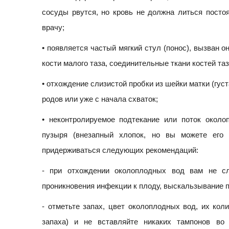
сосуды рвутся, но кровь не должна литься посто
врачу;
• появляется частый мягкий стул (понос), вызван 
кости малого таза, соединительные ткани костей таз
• отхождение слизистой пробки из шейки матки (гус
родов или уже с начала схваток;
• неконтролируемое подтекание или поток окол
пузыря (внезапный хлопок, но вы можете его
придерживаться следующих рекомендаций:
- при отхождении околоплодных вод вам не сл
проникновения инфекции к плоду, выскальзывание п
- отметьте запах, цвет околоплодных вод, их ко
запаха) и не вставляйте никаких тампонов во