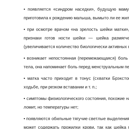
• появляется «синдром наседки», будущую мам
приготовила к рождению малыша, вымыто ли ее жилищ
• при осмотре врачом «на зрелость шейки матки»
признаки готов ности шейки — шейка размягче
(увеличивается количество биологически активных
• возникает непостоянная (перемежающаяся) боль
тела, она напоминает боль перед менструальным п
• матка часто приходит в тонус (схватки Брэкст
ходьбе, при резком вставании и т. п.;
• симптомы физиологического состояния, похожие на
ломит, но температуры нет;
• появляются обильные тягучие светлые выделения,
может содержать прожилки крови, так как шейка 