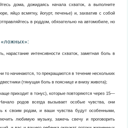
йтесь дома, дожидаясь начала схваток, а выполните
ре, яйцо всмятку, йогурт, печенье) и, захватив с собой
тправляйтесь в роддом, обязательно на автомобиле, но
т «ложных»:
ь, нарастание интенсивности схваток, заметная боль в
они то начинаются, то прекращаются в течение нескольких
едвестники (тянущая боль в пояснице и внизу живота);
чаще приходит в тонус), которые повторяются через 15—
 Начало родов всегда вызывает особые чувства, они
ь к своим родам, и ваши чувства будут особенными,
лючить любимую музыку, зажечь свечу и проговорить
ий, и вас и вашего ребенка окружат потоки жизненных