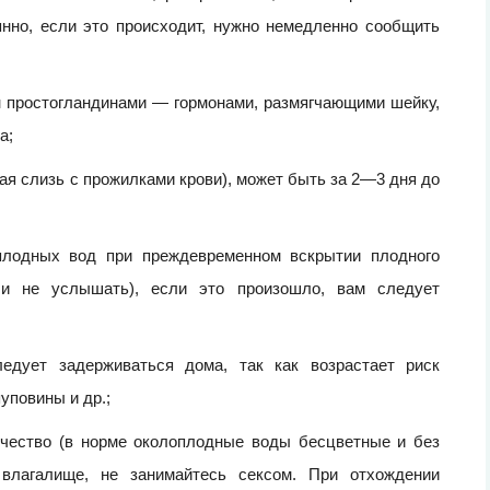
янно, если это происходит, нужно немедленно сообщить
он простогландинами — гормонами, размягчающими шейку,
а;
тая слизь с прожилками крови), может быть за 2—3 дня до
оплодных вод при преждевременном вскрытии плодного
 и не услышать), если это произошло, вам следует
едует задерживаться дома, так как возрастает риск
уповины и др.;
личество (в норме околоплодные воды бесцветные и без
 влагалище, не занимайтесь сексом. При отхождении