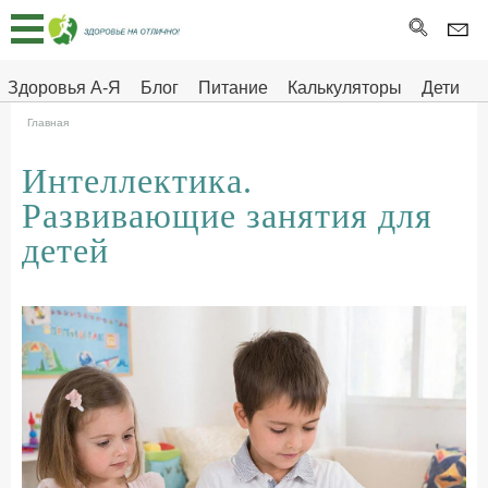
Главная
Тесты
Здоровья А-Я
Блог
Питание
Калькуляторы
Дети
Про
Здоровье на отлично
Главная
здоровье
Интеллектика.
ДЕТЯМ
Развивающие занятия для
детей