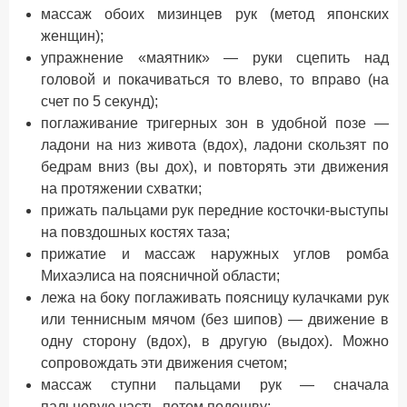
массаж обоих мизинцев рук (метод японских
женщин);
упражнение «маятник» — руки сцепить над
головой и покачиваться то влево, то вправо (на
счет по 5 секунд);
поглаживание тригерных зон в удобной позе —
ладони на низ живота (вдох), ладони скользят по
бедрам вниз (вы дох), и повторять эти движения
на протяжении схватки;
прижать пальцами рук передние косточки-выступы
на повздошных костях таза;
прижатие и массаж наружных углов ромба
Михаэлиса на поясничной области;
лежа на боку поглаживать поясницу кулачками рук
или теннисным мячом (без шипов) — движение в
одну сторону (вдох), в другую (выдох). Можно
сопровождать эти движения счетом;
массаж ступни пальцами рук — сначала
пальцевую часть, потом подошву;