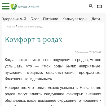
Главная
Тесты
Здоровья А-Я
Блог
Питание
Калькуляторы
Дети
/
Про
Здоровье на отлично
Главная
Беременность и роды
здоровье
Комфорт в родах
ДЕТЯМ
Обновлено:2021-03-07
Когда просят описать свои ощущения от родов, можно
услышать, что — «мои роды были: неприятные,
пугающие, мощные, ошеломляющие, прекрасные,
болезненные, идеальные».
Невероятно, что только можно услышать! На качество
родов могут влиять следующие факторы: внешняя
обстановка, ваше домашнее окружение, отношение к