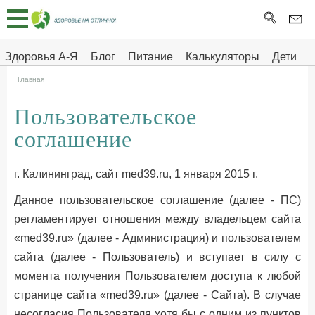
Главная
Тесты
Здоровья А-Я
Блог
Питание
Калькуляторы
Дети
Про
Здоровье на отлично
Главная
здоровье
Пользовательское
ДЕТЯМ
соглашение
г. Калининград, сайт med39.ru, 1 января 2015 г.
Данное пользовательское соглашение (далее - ПС)
регламентирует отношения между владельцем сайта
«med39.ru» (далее - Администрация) и пользователем
сайта (далее - Пользователь) и вступает в силу с
момента получения Пользователем доступа к любой
странице сайта «med39.ru» (далее - Сайта). В случае
несогласия Пользователя хотя бы с одним из пунктов