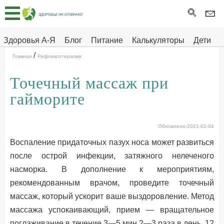
Главная
Тесты
Здоровья А-Я
Блог
Питание
Калькуляторы
Дети
/
Про
Здоровье на отлично
Главная
Рефлексотерапия
здоровье
Точечный массаж при
ДЕТЯМ
гайморите
Обновлено:2021-02-04
Воспаление придаточных пазух носа может развиться
после острой инфекции, затяжного нелеченого
насморка. В дополнение к мероприятиям,
рекомендованным врачом, проведите точечный
массаж, который ускорит ваше выздоровление. Метод
массажа успокаивающий, прием — вращательное
поглаживание в течение 3—5 мин 2—3 раза в день, 12