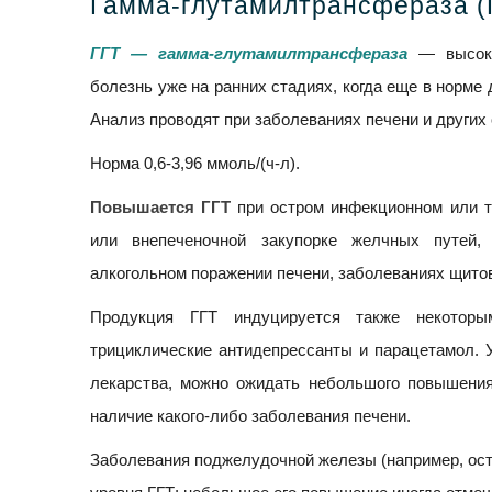
Гамма-глутамилтрансфераза (
ГГТ — гамма-глутамилтрансфераза
— высокоч
болезнь уже на ранних стадиях, когда еще в норме
Анализ проводят при заболеваниях печени и других
Норма 0,6-3,96 ммоль/(ч-л).
Повышается ГГТ
при остром инфекционном или т
или внепеченочной закупорке желчных путей,
алкогольном поражении печени, заболеваниях щито
Продукция ГГТ индуцируется также некоторы
трициклические антидепрессанты и парацетамол. 
лекарства, можно ожидать небольшого повышения 
наличие какого-либо заболевания печени.
Заболевания поджелудочной железы (например, ос