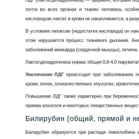
почти во всех органах и тканях человека, особ
кислородом лактат в крови не накапливается, а ра
В условиях гипоксии (недостатка кислорода) он на
этом нарушается процесс тканевого дыхания. Ан
заболеваний миокарда (сердечной мышцы), печени,
Лактатдегидрогеназа норма: общая 0,8-4,0 пирувита
Увеличение ЛДГ
происходит при: заболеваниях п
крови, почек, злокачественных опухолях, кровотече
Повышение ЛДГ также характерно при беременност
приема алкоголя и некоторых лекарственных веществ
Билирубин (общий, прямой и н
Билирубин образуется при распаде гемоглобина 