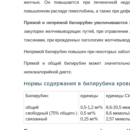
желчью. Он повышается при печеночной недос
повышенном распаде гемоглобина, а также при деф
Прямой и непрямой билирубин увеличиваются
закупорке желчевыводящих путей, при отравлении
токсинами, при врожденных патологиях желчевывод
Непрямой билирубин повышен при некоторых заболе
Прямой и общий билирубин может значительно
низкокалорийной диете.
Нормы содержания в билирубина кров
Билирубин:
единицы
единицы С
общий
0,5-1,2 мг%
8,6-20,5 мк
свободный (75% общего )
0,5 мг%
8,6 мкмоль/
связанный
0,15 мг%
2,57 мкмоль