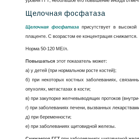
уровня ГГТ; небольшое его повышение иногда отме
Щелочная фосфатаза
Щелочная фосфатаза
присутствует в высокой 
плаценте. С возрастом ее концентрация снижается.
Норма 50-120 МЕ/л.
Повышаться
этот показатель может:
а) у детей (при нормальном росте костей);
б) при некоторых костных заболеваниях, связанн
опухолях, метастазах в кости;
в) при закупорке желчевыводящих протоков (внутри
г) при заболеваниях печени, вызванных лекарствами
д) при беременности;
е) при заболеваниях щитовидной железы.
Снижается ГГТ
при заболеваниях щитовидной желез