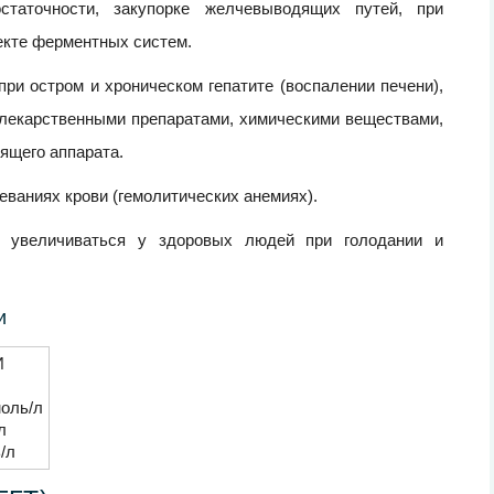
таточности, закупорке желчевыводящих путей, при
екте ферментных систем.
при остром и хроническом гепатите (воспалении печени),
 лекарственными препаратами, химическими веществами,
ящего аппарата.
ваниях крови (гемолитических анемиях).
 увеличиваться у здоровых людей при голодании и
и
И
моль/л
л
/л