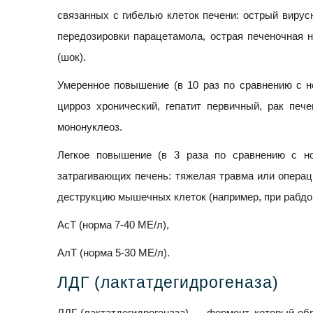
связанных с гибелью клеток печени: острый вирусны
передозировки парацетамола, острая печеночная 
(шок).
Умеренное повышение (в 10 раз по сравнению с н
цирроз хронический, гепатит первичный, рак печ
мононуклеоз.
Легкое повышение (в 3 раза по сравнению с н
затрагивающих печень: тяжелая травма или опера
деструкцию мышечных клеток (например, при рабдо
АсТ (норма 7-40 МЕ/л),
АлТ (норма 5-30 МЕ/л).
ЛДГ (лактатдегидрогеназа)
ЛДГ (лактатдегидрогеназа) — фермент, который об