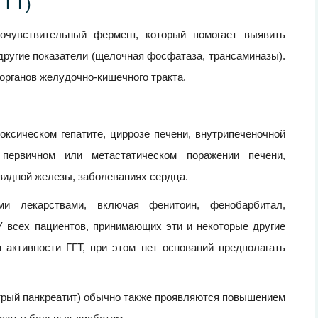
ГГТ)
увствительный фермент, который помогает выявить
 другие показатели (щелочная фосфатаза, трансаминазы).
 органов желудочно-кишечного тракта.
оксическом гепатите, циррозе печени, внутрипеченочной
 первичном или метастатическом поражении печени,
видной железы, заболеваниях сердца.
ми лекарствами, включая фенитоин, фенобарбитал,
У всех пациентов, принимающих эти и некоторые другие
активности ГГТ, при этом нет оснований предполагать
трый панкреатит) обычно также проявляются повышением