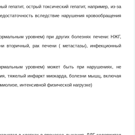
й гепатит, острый токсический гепатит, например, из-за
недостаточность вследствие нарушения кровообращения
ормальным уровнем) при других болезнях печени: НЖГ,
ени вторичный, рак печени ( метастазы), инфекционный
ормальным уровнем) может быть при нарушениях, не
ция, тяжелый инфаркт миокарда, болезни мышц, включая
миолизе, интенсивной физической нагрузке)
разуется в клетках в процессе дыхания. ЛДГ содержится