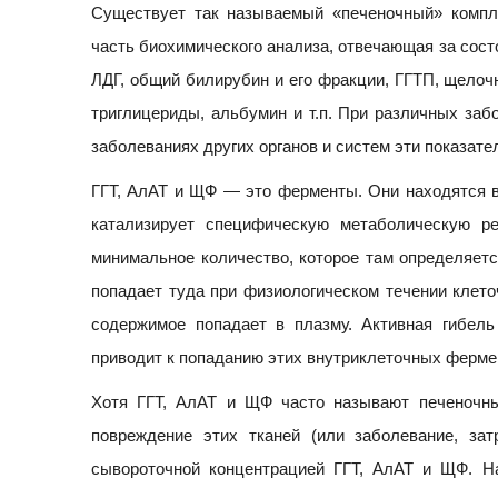
Существует так называемый «печеночный» комп
часть биохимического анализа, отвечающая за состо
ЛДГ, общий билирубин и его фракции, ГГТП, щелоч
триглицериды, альбумин и т.п. При различных заб
заболеваниях других органов и систем эти показате
ГГТ, АлАТ и ЩФ — это ферменты. Они находятся в 
катализирует специфическую метаболическую р
минимальное количество, которое там определяетс
попадает туда при физиологическом течении клето
содержимое попадает в плазму. Активная гибель
приводит к попаданию этих внутриклеточных фермент
Хотя ГГТ, АлАТ и ЩФ часто называют печеночны
повреждение этих тканей (или заболевание, за
сывороточной концентрацией ГГТ, АлАТ и ЩФ. Н