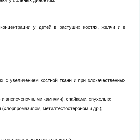
чают у больных диабетом.
концентрации у детей в растущих костях, желчи и в
ых с увеличением костной ткани и при злокачественных
- и внепеченочными камнями), спайками, опухолью;
 (хлорпромазилом, метилтестостероном и др.);
ы и замедленном росте у детей.