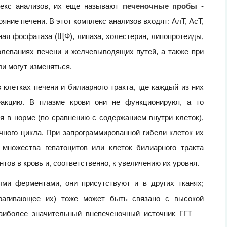
лекс анализов, их еще называют
печеночные пробы
-
яние печени. В этот комплекс анализов входят: АлТ, АсТ,
ная фосфатаза (ЩФ), липаза, холестерин, липопротеиды,
олеваниях печени и желчевыводящих путей, а также при
ли могут изменяться.
клетках печени и билиарного тракта, где каждый из них
еакцию. В плазме крови они не функционируют, а то
я в норме (по сравнению с содержанием внутри клеток),
чного цикла. При запрограммированной гибели клеток их
 множества гепатоцитов или клеток билиарного тракта
ов в кровь и, соответственно, к увеличению их уровня.
ми ферментами, они присутствуют и в других тканях;
трагивающее их) тоже может быть связано с высокой
аиболее значительный внепеченочный источник ГГТ —