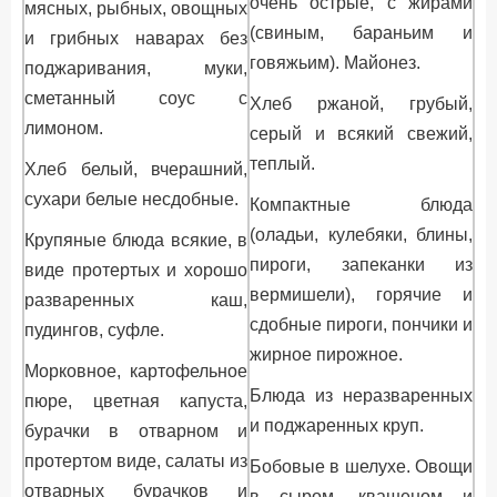
очень острые, с жирами
мясных, рыбных, овощных
(свиным, бараньим и
и грибных наварах без
говяжьим). Майонез.
поджаривания, муки,
сметанный соус с
Хлеб ржаной, грубый,
лимоном.
серый и всякий свежий,
теплый.
Хлеб белый, вчерашний,
сухари белые несдобные.
Компактные блюда
(оладьи, кулебяки, блины,
Крупяные блюда всякие, в
пироги, запеканки из
виде протертых и хорошо
вермишели), горячие и
разваренных каш,
сдобные пироги, пончики и
пудингов, суфле.
жирное пирожное.
Морковное, картофельное
Блюда из неразваренных
пюре, цветная капуста,
и поджаренных круп.
бурачки в отварном и
протертом виде, салаты из
Бобовые в шелухе. Овощи
отварных бурачков и
в сыром, квашеном и