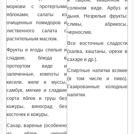
моркови с протертыми
соленом виде. Арбуз и
яблоками, салаты из
дыня. Незрелые фрукты:
очищенных помидоров и
сливы, абрикосы,
лиственного салата с
чернослив.
растительным маслом.
Все восточные сладости
Фрукты и ягоды спелые и
(халва, каштаны, орехи в
сладкие, блюда в
сахаре и др.).
протертом виде и
Спиртные напитки всякие
запеченные, компоты и
(в том числе и пиво).
кисели, желе и муссы,
Газированные холодные
самбук, мягкие и сладкие
напитки.
сорта яблок и груш без
кожуры, виноград без
косточек и кожуры.
Сахар, варенье (особенно
из яблок, черной