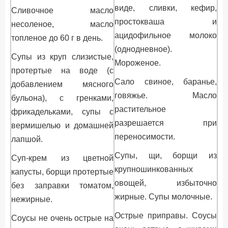
виде, сливки, кефир,
Сливочное масло
простокваша и
несоленое, масло
ацидофильное молоко
топленое до 60 г в день.
(однодневное).
Супы из круп слизистые,
Мороженое.
протертые на воде (с
Сало свиное, баранье,
добавлением мясного
говяжье. Масло
бульона), с гренками,
растительное
фрикадельками, супы с
разрешается при
вермишелью и домашней
переносимости.
лапшой.
Супы, щи, борщи из
Суп-крем из цветной
крупношинкованных
капусты, борщи протертые
овощей, избыточно
без заправки томатом,
жирные. Супы молочные.
нежирные.
Острые приправы. Соусы
Соусы не очень острые на