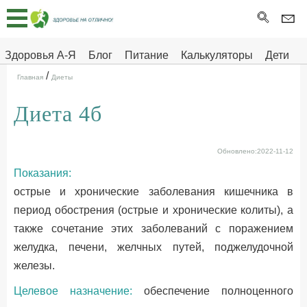
Главная
Тесты
Здоровья А-Я
Блог
Питание
Калькуляторы
Дети
/
Про
Здоровье на отлично
Главная
Диеты
здоровье
Диета 4б
ДЕТЯМ
Обновлено:2022-11-12
Показания:
острые и хронические заболевания кишечника в
период обострения (острые и хронические колиты), а
также сочетание этих заболеваний с поражением
желудка, печени, желчных путей, поджелудочной
железы.
Целевое назначение:
обеспечение полноценного