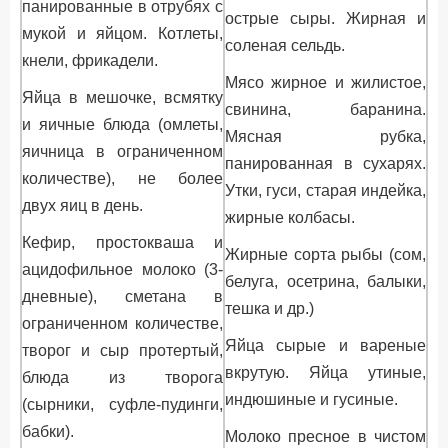
панированные в отрубях с
острые сыры. Жирная и
мукой и яйцом. Котлеты,
соленая сельдь.
кнели, фрикадели.
Мясо жирное и жилистое,
Яйца в мешочке, всмятку
свинина, баранина.
и яичные блюда (омлеты,
Мясная рубка,
яичница в ограниченном
панированная в сухарях.
количестве), не более
Утки, гуси, старая индейка,
двух яиц в день.
жирные колбасы.
Кефир, простокваша и
Жирные сорта рыбы (сом,
ацидофильное молоко (3-
белуга, осетрина, балыки,
дневные), сметана в
тешка и др.)
ограниченном количестве,
Яйца сырые и вареные
творог и сыр протертый,
вкрутую. Яйца утиные,
блюда из творога
индюшиные и гусиные.
(сырники, суфле-пудинги,
бабки).
Молоко пресное в чистом