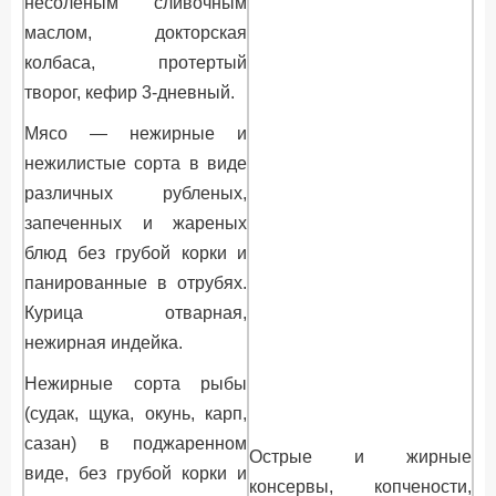
несоленым сливочным
маслом, докторская
колбаса, протертый
творог, кефир 3-дневный.
Мясо — нежирные и
нежилистые сорта в виде
различных рубленых,
запеченных и жареных
блюд без грубой корки и
панированные в отрубях.
Курица отварная,
нежирная индейка.
Нежирные сорта рыбы
(судак, щука, окунь, карп,
сазан) в поджаренном
Острые и жирные
виде, без грубой корки и
консервы, копчености,