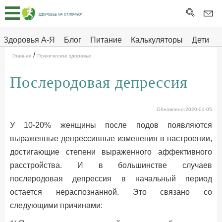
Главная
Тесты
Здоровья А-Я
Блог
Питание
Калькуляторы
Дети
/
Про
Здоровье на отлично
Главная
Психическое здоровье
здоровье
Послеродовая депрессия
ДЕТЯМ
Обновлено:2020-01-05
У 10-20% женщины после подов появляются
выраженные депрессивные изменения в настроении,
достигающие степени выраженного аффективного
расстройства. И в большинстве случаев
послеродовая депрессия в начальный период
остается нераспознанной. Это связано со
следующими причинами: