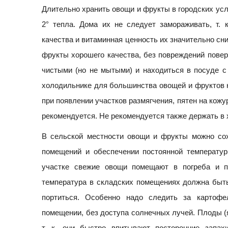
Длительно хранить овощи и фрукты в городских ус
2° тепла. Дома их не следует замораживать, т. 
качества и витаминная ценность их значительно сн
фрукты хорошего качества, без повреждений пове
чистыми (но не мытыми) и находиться в посуде с
холодильнике для большинства овощей и фруктов не
при появлении участков размягчения, пятен на кожу
рекомендуется. Не рекомендуется также держать в
В сельской местности овощи и фрукты можно со
помещений и обеспечении постоянной температу
участке свежие овощи помещают в погреба и п
температура в складских помещениях должна быть
портиться. Особенно надо следить за картоф
помещении, без доступа солнечных лучей. Плоды (яб
т. к. они быстро впитывают посторонние запа