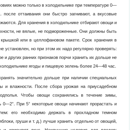
ловиях можно только в холодильнике при температуре 0—
к. после оттаивания они быстро загнивают, а вкусовые
ижаются. Для хранения в холодильнике отбирают овощи и
рхности, не вялые, не подмороженные. Они должны быть
 крышкой или в целлофановом пакете. Срок хранения в
 установлен, но при этом их надо регулярно проверять:
ре и других ранних признаков порчи хранить их дольше не
 холодильнике ягоды и пищевую зелень более 24—48 час.
хранять значительно дольше при наличии специальных
ры и влажности. После сбора урожая на приусадебном
одполья. Чтобы овощи сохранялись в течение зимы,
 0—2°. При 5° некоторые овощи начинают прорастать и
елем: его необходимо держать в прохладном темном
локи, груши и т. д.) лучше хранить отдельно от овощей,
хи и изменяют вкус. Наилучшие условия для плодов: