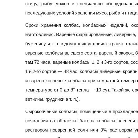
птицу, рыбу можно в специально оборудованны
последующих условий хранения мясо, рыба и птица
Сроки хранения колбас, колбасных изделий, ок
изготовления. Вареные фаршированные, ливерные, к
буженину и т. п. в домашних условиях хранят толь
вареные колбасы высшего сорта, вареный окорок, б
там 72 часа, вареные колбасы 1, 2 и 3-го сортов, с
1 и 2-го сортов — 48 час, колбасы ливерные, кровя
и варено-копченые колбасы при комнатной температ
температуре от 0 до 8° тепла — 10 сут. Такой же с
ветчины, грудинки а т. п.).
Сырокопченые колбасы, помещенные в прохладное 
появлении на оболочке батона колбасы плесени 
раствором поваренной соли или 3% раствором у