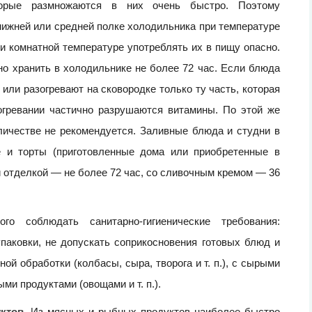
оторые размножаются в них очень быстро. Поэтому
ижней или средней полке холодильника при температуре
и комнатной температуре употреблять их в пищу опасно.
о хранить в холодильнике не более 72 час. Если блюда
 или разогревают на сковородке только ту часть, которая
зогревании частично разрушаются витамины. По этой же
личестве не рекомендуется. Заливные блюда и студни в
е и торты (приготовленные дома или приобретенные в
 отделкой — не более 72 час, со сливочным кремом — 36
о соблюдать санитарно-гигиенические требования:
паковки, не допускать соприкосновения готовых блюд и
й обработки (колбасы, сыра, творога и т. п.), с сырыми
ми продуктами (овощами и т. п.).
ктов.
Из мясных и рыбных продуктов наиболее быстро