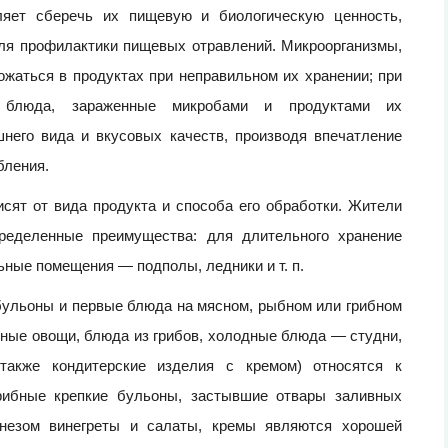
ляет сберечь их пищевую и биологическую ценность,
для профилактики пищевых отравлений. Микроорганизмы,
жаться в продуктах при неправильном их хранении; при
 блюда, зараженные микробами и продуктами их
шнего вида и вкусовых качеств, производя впечатление
бления.
сят от вида продукта и способа его обработки. Жители
ределенные преимущества: для длительного хранение
ные помещения — подполы, ледники и т. п.
бульоны и первые блюда на мясном, рыбном или грибном
еные овощи, блюда из грибов, холодные блюда — студни,
также кондитерские изделия с кремом) относятся к
рибные крепкие бульоны, застывшие отвары заливных
незом винегреты и салаты, кремы являются хорошей