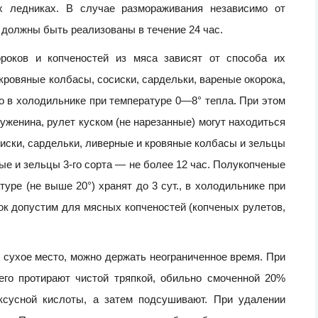
х ледниках. В случае размораживания независимо от
 должны быть реализованы в течение 24 час.
ороков и копченостей из мяса зависят от способа их
ровяные колбасы, сосиски, сардельки, вареные окорока,
ко в холодильнике при температуре 0—8° тепла. При этом
уженина, рулет куском (не нарезанные) могут находиться
осиски, сардельки, ливерные и кровяные колбасы и зельцы
ные и зельцы 3-го сорта — не более 12 час. Полукопченые
уре (не выше 20°) хранят до 3 сут., в холодильнике при
рок допустим для мясных копченостей (копченых рулетов,
сухое место, можно держать неограниченное время. При
его протирают чистой тряпкой, обильно смоченной 20%
ксусной кислоты, а затем подсушивают. При удалении