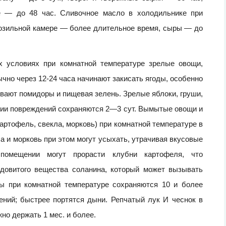
е — до 48 час. Сливочное масло в холодильнике при
орозильной камере — более длительное время, сыры — до
условиях при комнатной температуре зрелые овощи,
чно через 12-24 часа начинают закисать ягоды, особенно
ивают помидоры и пищевая зелень. Зрелые яблоки, груши,
вии повреждений сохраняются 2—3 сут. Вымытые овощи и
артофель, свекла, морковь) при комнатной температуре в
а и морковь при этом могут усыхать, утрачивая вкусовые
помещении могут прорасти клубни картофеля, что
довитого вещества соланина, который может вызывать
ы при комнатной температуре сохраняются 10 и более
ений; быстрее портятся дыни. Репчатый лук И чеснок в
но держать 1 мес. и более.