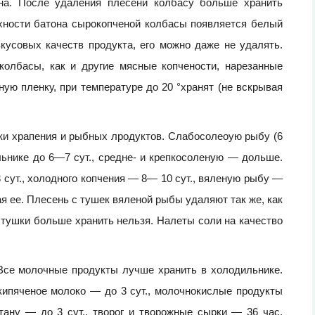
она. После удаления плесени колбасу больше хранить
рхности батона сырокопченой колбасы появляется белый
кусовых качеств продукта, его можно даже не удалять.
колбасы, как и другие мясные копчености, нарезанные
ую пленку, при температуре до 20 °хранят (не вскрывая
ки храпения и рыбных лродуктов. Слабосолеоую рыбу (6
ьнике до 6—7 сут., средне- и крепкосоленую — дольше.
 сут., холодного копчения — 8— 10 сут., вяленую рыбу —
я ее. Плесень с тушек вяленой рыбы удаляют так же, как
тушки больше хранить нельзя. Налеты соли на качество
се молочные продукты лучше хранить в холодильнике.
кипяченое молоко — до 3 сут., молочнокислые продукты
тану — до 3 сут., творог и творожные сырки — 36 час,