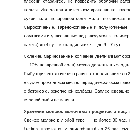
плесени старайтесь не повредить оболочки бат
нельзя. Иногда при длительном хранении на пове
сухой налет поваренной соли. Налет не снижает в
Сырокопченые, варено-копченые и полукопченые 
ломтиками и упакованные под вакуумом в полимерн
пакета) до 4 сут., в холодильнике — до 6—7 сут.
Соление, маринование и копчение увеличивают сро
— 10% поваренной соли) можно держать в холодил
Рыбу горячего копчения хранят в холодильнике до 3
в сухом прохладном месте, периодически осматрива
с батонов сырокопченой колбасы. Заплесневевшие 
вяленой рыбы не влияют.
Хранение молока, молочных продуктов и яиц.
В
Свежее молоко в любой таре — не более 36 час, 
(кефир, простоквашу, ацидофилин) до 36 час, сме