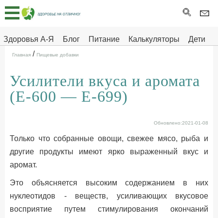
Главная
Тесты
Здоровья А-Я
Блог
Питание
Калькуляторы
Дети
/
Про
Здоровье на отлично
Главная
Пищевые добавки
здоровье
Усилители вкуса и аромата
ДЕТЯМ
(Е-600 — Е-699)
Обновлено:2021-01-08
Только что собранные овощи, свежее мясо, рыба и
другие продукты имеют ярко выраженный вкус и
аромат.
Это объясняется высоким содержанием в них
нуклеотидов - веществ, усиливающих вкусовое
восприятие путем стимулирования окончаний