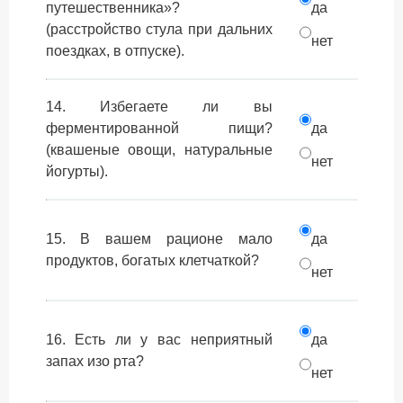
путешественника»?
да
(расстройство стула при дальних
нет
поездках, в отпуске).
14. Избегаете ли вы
ферментированной пищи?
да
(квашеные овощи, натуральные
нет
йогурты).
15. В вашем рационе мало
да
продуктов, богатых клетчаткой?
нет
16. Есть ли у вас неприятный
да
запах изо рта?
нет