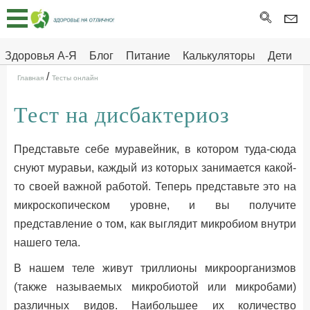
Главная
Тесты
Здоровья А-Я
Блог
Питание
Калькуляторы
Дети
/
Про
Здоровье на отлично
Главная
Тесты онлайн
здоровье
Тест на дисбактериоз
ДЕТЯМ
Представьте себе муравейник, в котором туда-сюда
снуют муравьи, каждый из которых занимается какой-
то своей важной работой. Теперь представьте это на
микроскопическом уровне, и вы получите
представление о том, как выглядит микробиом внутри
нашего тела.
В нашем теле живут триллионы микроорганизмов
(также называемых микробиотой или микробами)
различных видов. Наибольшее их количество