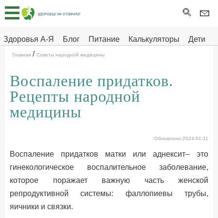
Главная
Тесты
Здоровья А-Я
Блог
Питание
Калькуляторы
Дети
/
Про
Здоровье на отлично
Главная
Советы народной медицины
здоровье
Воспаление придатков.
ДЕТЯМ
Рецепты народной
медицины
Обновлено:2024-01-11
Воспаление придатков матки или аднексит– это
гинекологическое воспалительное заболевание,
которое поражает важную часть женской
репродуктивной системы: фаллопиевы трубы,
яичники и связки.