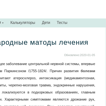
и
Калькуляторы
Дети
Тесты
▼
ародные матоды лечения
Обновлено:2020-01-05
щее заболевание центральной нервной системы, впервые
м Паркинсоном /1755-1824/. Причин развития
болезни
тают атеросклероз, интоксикация (медикаментозная,
иты, черепно-мозговая травма, эндокринные нарушения,
я локализуются в подкорковых образованиях, главным
и. Характерными симптомами являются дрожание рук,