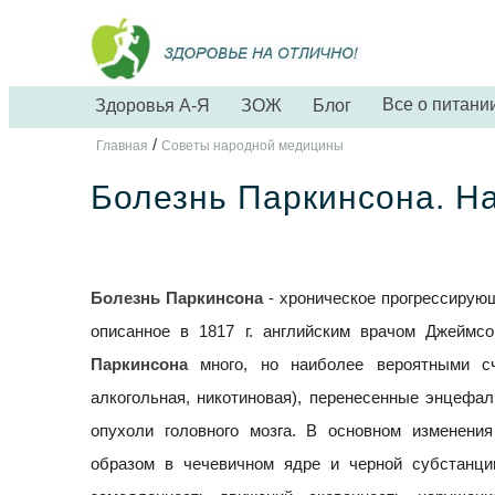
Все о питани
Здоровья А-Я
ЗОЖ
Блог
/
Главная
Советы народной медицины
Болезнь Паркинсона. Н
Болезнь Паркинсона
- хроническое прогрессирую
описанное в 1817 г. английским врачом Джеймсо
Паркинсона
много, но наиболее вероятными счи
алкогольная, никотиновая), перенесенные энцефал
опухоли головного мозга. В основном изменени
образом в чечевичном ядре и черной субстанци