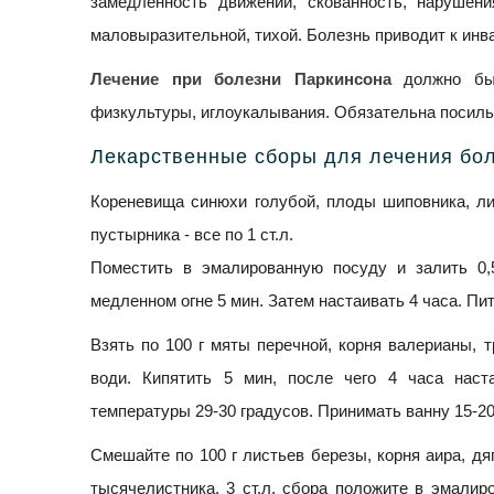
замедленность движений, скованность, нарушени
маловыразительной, тихой. Болезнь приводит к инв
Лечение при болезни Паркинсона
должно быт
физкультуры, иглоукалывания. Обязательна посиль
Лекарственные сборы для лечения бо
Кореневища синюхи голубой, плоды шиповника, ли
пустырника - все по 1 ст.л.
Поместить в эмалированную посуду и залить 0,
медленном огне 5 мин. Затем настаивать 4 часа. Пит
Взять по 100 г мяты перечной, корня валерианы, т
води. Кипятить 5 мин, после чего 4 часа нас
температуры 29-30 градусов. Принимать ванну 15-20
Смешайте по 100 г листьев березы, корня аира, дя
тысячелистника. 3 ст.л. сбора положите в эмали