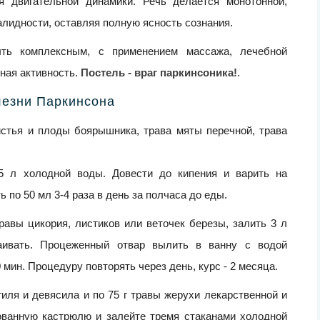
я двигательной динамики. Речь делается монотонной,
алидности, оставляя полную ясность сознания.
ь комплексным, с применением массажа, лечебной
ная активность.
Постель - враг паркинсоника!
.
лезни Паркинсона
стья и плоды боярышника, трава мяты перечной, трава
5 л холодной воды. Довести до кипения и варить на
ь по 50 мл 3-4 раза в день за полчаса до еды.
равы цикория, листиков или веточек березы, залить 3 л
таивать. Процеженный отвар вылить в ванну с водой
 мин. Процедуру повторять через день, курс - 2 месяца.
гиля и девясила и по 75 г травы жерухи лекарственной и
рованную кастрюлю и залейте тремя стаканами холодной