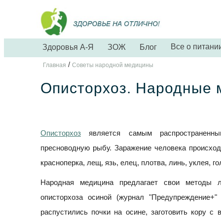
Все о питани
Здоровья А-Я
ЗОЖ
Блог
/
Главная
Советы народной медицины
Описторхоз. Народные 
Описторхоз
является самым распространенным
пресноводную рыбу. Заражение человека происход
красноперка, лещ, язь, елец, плотва, линь, уклея, г
Народная медицина предлагает свои методы ле
описторхоза осиной (журнал "Предупреждение+"
распустились почки на осине, заготовить кору с 