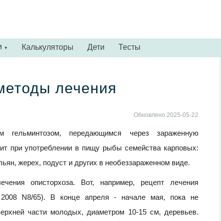
и
Калькуляторы
Дети
Тесты
▼
методы лечения
Обновлено:2025-05-22
 гельминтозом, передающимся через зараженную
ит при употреблении в пищу рыбы семейства карповых:
ольян, жерех, подуст и других в необеззараженном виде.
чения описторхоза. Вот, например, рецепт лечения
 2008 N8/65). В конце апреля - начале мая, пока не
верхней части молодых, диаметром 10-15 см, деревьев.