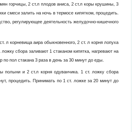
емян горчицы, 2 ст.л плодов аниса, 2 ст.л коры крушины, 3
ложки смеси залить на ночь в термосе кипятком, процедить.
едство, регулирующее деятельность желудочно-кишечного
ст. л корневища аира обыкновенного, 2 ст. л корня лопуха
. ложку сбора заливают 1 стаканом кипятка, нагревают на
 по пол стакана 3 раза в день за 30 минут до еды.
вы полыни и 2 ст.л корня одуванчика. 1 ст. ложку сбора
нут, процедить. Принимать по 1 ст. ложке за 20 минут до