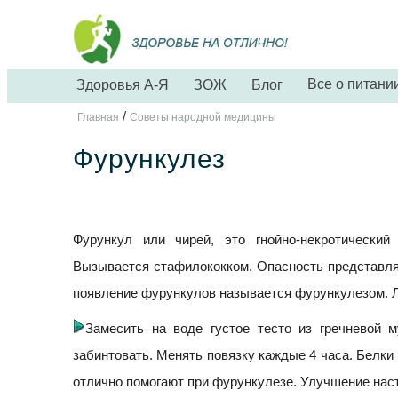
Все о питани
Здоровья А-Я
ЗОЖ
Блог
/
Главная
Советы народной медицины
Фурункулез
Фурункул или чирей, это гнойно-некротически
Вызывается стафилококком. Опасность представл
появление фурункулов называется фурункулезом. 
Замесить на воде густое тесто из гречневой 
забинтовать. Менять повязку каждые 4 часа. Белки
отлично помогают при фурункулезе. Улучшение наст