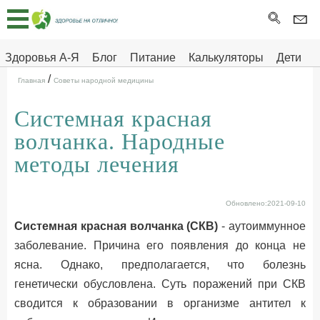
Главная
Тесты
Здоровья А-Я
Блог
Питание
Калькуляторы
Дети
/
Про
Здоровье на отлично
Главная
Советы народной медицины
здоровье
Системная красная
ДЕТЯМ
волчанка. Народные
методы лечения
Обновлено:2021-09-10
Системная красная волчанка (СКВ)
- аутоиммунное
заболевание. Причина его появления до конца не
ясна. Однако, предполагается, что болезнь
генетически обусловлена. Суть поражений при СКВ
сводится к образовании в организме антител к