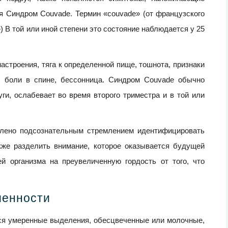
я Синдром Couvade. Термин «couvade» (от французского
 В той или иной степени это состояние наблюдается у 25
строения, тяга к определенной пище, тошнота, признаки
ь, боли в спине, бессонница. Синдром Couvade обычно
ги, ослабевает во время второго триместра и в той или
влено подсознательным стремлением идентифицировать
кже разделить внимание, которое оказывается будущей
й организма на преувеличенную гордость от того, что
менности
ся умеренные выделения, обесцвеченные или молочные,