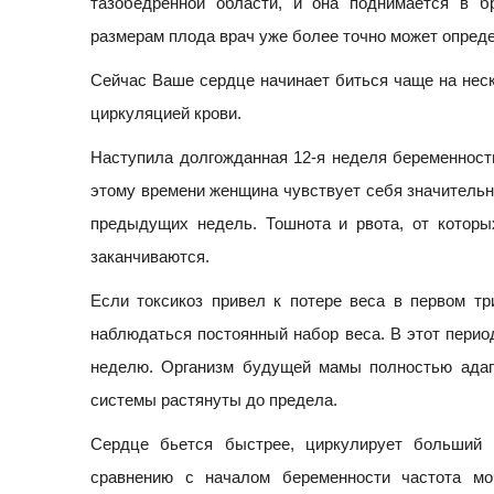
тазобедренной области, и она поднимается в б
размерам плода врач уже более точно может опред
Сейчас Ваше сердце начинает биться чаще на неск
циркуляцией крови.
Наступила долгожданная 12-я неделя беременност
этому времени женщина чувствует себя значительно
предыдущих недель. Тошнота и рвота, от которы
заканчиваются.
Если токсикоз привел к потере веса в первом тр
наблюдаться постоянный набор веса. В этот перио
неделю. Организм будущей мамы полностью адап
системы растянуты до предела.
Сердце бьется быстрее, циркулирует больший 
сравнению с началом беременности частота мо