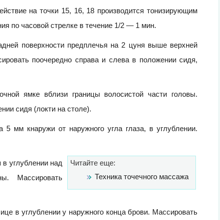
йствие на точки 15, 16, 18 производится тонизирующим
я по часовой стрелке в течение 1/2 — 1 мин.
 задней поверхности предплечья на 2 цуня выше верхней
сировать поочередно справа и слева в положении сидя,
сочной ямке вблизи границы волосистой части головы.
ии сидя (локти на столе).
а 5 мм кнаружи от наружного угла глаза, в углублении.
я в углублении над
Читайте еще:
Техника точечного массажа
ы. Массировать
лице в углублении у наружного конца брови. Массировать