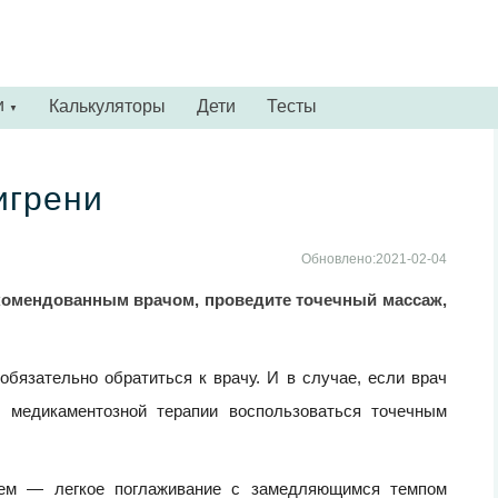
и
Калькуляторы
Дети
Тесты
▼
игрени
Обновлено:2021-02-04
екомендованным врачом, проведите точечный массаж,
бязательно обратиться к врачу. И в случае, если врач
о медикаментозной терапии воспользоваться точечным
ием — легкое поглаживание с замедляющимся темпом