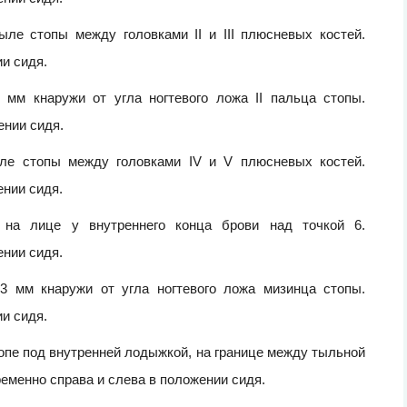
тыле стопы между головками II и III плюсневых костей.
и сидя.
3 мм кнаружи от угла ногтевого ложа II пальца стопы.
ении сидя.
тыле стопы между головками IV и V плюсневых костей.
ении сидя.
я на лице у внутреннего конца брови над точкой 6.
ении сидя.
 3 мм кнаружи от угла ногтевого ложа мизинца стопы.
и сидя.
топе под внутренней лодыжкой, на границе между тыльной
еменно справа и слева в положении сидя.