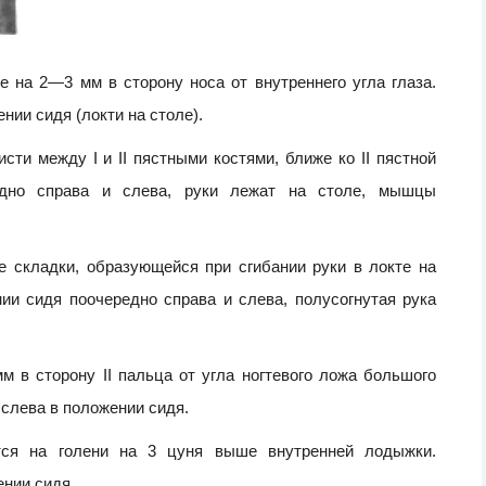
е на 2—3 мм в сторону носа от внутреннего угла глаза.
нии сидя (локти на столе).
исти между I и II пястными костями, ближе ко II пястной
едно справа и слева, руки лежат на столе, мышцы
це складки, образующейся при сгибании руки в локте на
ии сидя поочередно справа и слева, полусогнутая рука
мм в сторону II пальца от угла ногтевого ложа большого
слева в положении сидя.
дится на голени на 3 цуня выше внутренней лодыжки.
ении сидя.