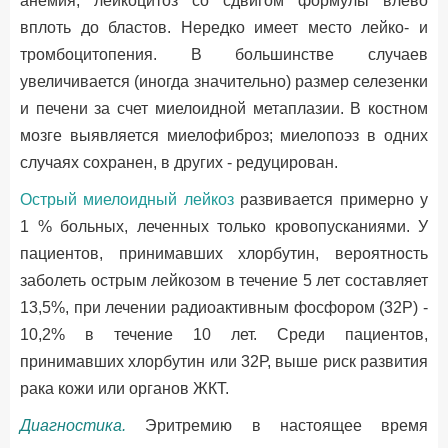
анемия, лейкоцитоз со сдвигом формулы влево
вплоть до бластов. Нередко имеет место лейко- и
тромбоцитопения. В большинстве случаев
увеличивается (иногда значительно) размер селезенки
и печени за счет миелоидной метаплазии. В костном
мозге выявляется миелофиброз; миелопоэз в одних
случаях сохранен, в других - редуцирован.
Острый миелоидный лейкоз
развивается примерно у
1 % больных, леченных только кровопусканиями. У
пациентов, принимавших хлорбутин, вероятность
заболеть острым лейкозом в течение 5 лет составляет
13,5%, при лечении радиоактивным фосфором (32Р) -
10,2% в течение 10 лет. Среди пациентов,
принимавших хлорбутин или 32Р, выше риск развития
рака кожи или органов ЖКТ.
Диагностика.
Эритремию в настоящее время