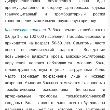
Дифференцировка опухолевого клона идет
преимущественно в сторону эритропоэза, однако
гранулоцитарный и тромбоцитарный ростки
кроветворения также имеют опухолевую природу.
Клиническая картина.
Заболеваемость колеблется от
0,6 до 1,6 на 100 000 населения. Пик заболеваемости
приходится на возраст 50-60 лет. Симптомы часто
носят неспецифический характер. Вследствие
повышенной вязкости крови, микроциркуляторных
нарушений нередко наблюдаются головная боль,
головокружение, шум в ушах, загрудинные боли.
Часто возникает покраснение лица и кожных
покровов. У многих больных отмечается склонность к
тромботическим осложнениям (венозные и
артериальные тромбозы, тромбоэмболический
синдром). Боль в животе чаще всего обусловлена
наличием язвы желудка, которая при эритремии