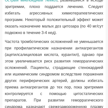
Острый миелоидный лейкоз
, развившийся в исходе
эритремии, плохо поддается лечению. Следует
избегать агрессивных химиотерапевтических
программ. Некоторый положительный эффект может
оказать назначение малых доз цитозара (по 40 мг/сут
подкожно в течение 3-4 нед).
Частота тромботических осложнений не уменьшается
при профилактическом назначении антиагрегантов
(ацетилсалициловая кислота, курантил), однако при
этом увеличивается риск развития геморрагических
осложнений. Пациенты, страдающие стенокардией
или ишемическим синдромом вследствие поражения
других периферических артерий, должны избегать
приема антиагрегантов до тех пор, пока эритремия
контролируется с помощью цитостатических
препаратов. При развитии геморрагического
синдрома назначают свежезамороженную плазму