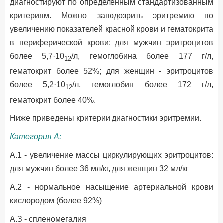
диагностируют по определенным стандартизованным
критериям. Можно заподозрить эритремию по
увеличению показателей красной крови и гематокрита
в периферической крови: для мужчин эритроцитов
более 5,7·10
/л, гемоглобина более 177 г/л,
12
гематокрит более 52%; для женщин - эритроцитов
более 5,2·10
/л, гемоглобин более 172 г/л,
12
гематокрит более 40%.
Ниже приведены критерии диагностики эритремии.
Категория А:
А.1 - увеличение массы циркулирующих эритроцитов:
для мужчин более 36 мл/кг, для женщин 32 мл/кг
А.2 - нормальное насыщение артериальной крови
кислородом (более 92%)
A.З - спленомегалия