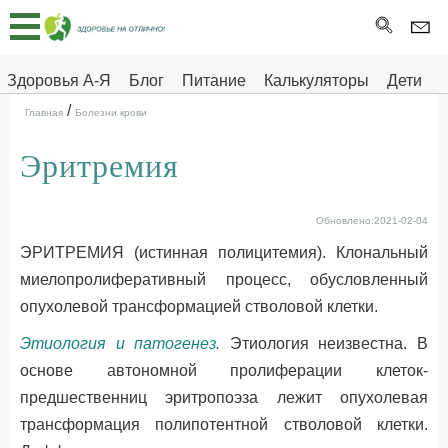
Главная
Тесты
Здоровья А-Я
Блог
Питание
Калькуляторы
Дети
/
Про
Здоровье на отлично
Главная
Болезни крови
здоровье
Эритремия
ДЕТЯМ
Обновлено:2021-02-04
ЭРИТРЕМИЯ (истинная полицитемия). Клональный
миелопролиферативный процесс, обусловленный
опухолевой трансформацией стволовой клетки.
Этиология и патогенез.
Этиология неизвестна. В
основе автономной пролиферации клеток-
предшественниц эритропоэза лежит опухолевая
трансформация полипотентной стволовой клетки.